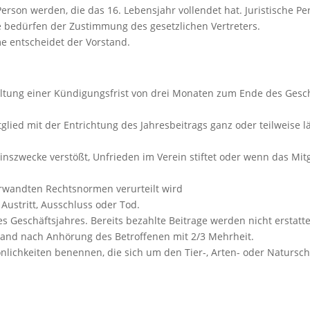
Person werden, die das 16. Lebensjahr vollendet hat. Juristische P
bedürfen der Zustimmung des gesetzlichen Vertreters.
me entscheidet der Vorstand.
altung einer Kündigungsfrist von drei Monaten zum Ende des Geschäf
glied mit der Entrichtung des Jahresbeitrags ganz oder teilweise l
inszwecke verstößt, Unfrieden im Verein stiftet oder wenn das Mi
erwandten Rechtsnormen verurteilt wird
 Austritt, Ausschluss oder Tod.
es Geschäftsjahres. Bereits bezahlte Beitrage werden nicht erstatte
tand nach Anhörung des Betroffenen mit 2/3 Mehrheit.
önlichkeiten benennen, die sich um den Tier-, Arten- oder Naturs