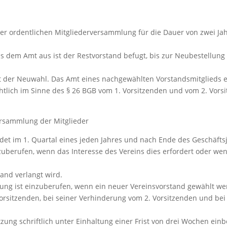
er ordentlichen Mitgliederversammlung für die Dauer von zwei Jahre
aus dem Amt aus ist der Restvorstand befugt, bis zur Neubestellu
t der Neuwahl. Das Amt eines nachgewählten Vorstandsmitglieds e
htlich im Sinne des § 26 BGB vom 1. Vorsitzenden und vom 2. Vorsi
ersammlung der Mitglieder
det im 1. Quartal eines jeden Jahres und nach Ende des Geschäftsj
zuberufen, wenn das Interesse des Vereins dies erfordert oder we
nd verlangt wird.
lung ist einzuberufen, wenn ein neuer Vereinsvorstand gewählt w
orsitzenden, bei seiner Verhinderung vom 2. Vorsitzenden und be
zung schriftlich unter Einhaltung einer Frist von drei Wochen einb