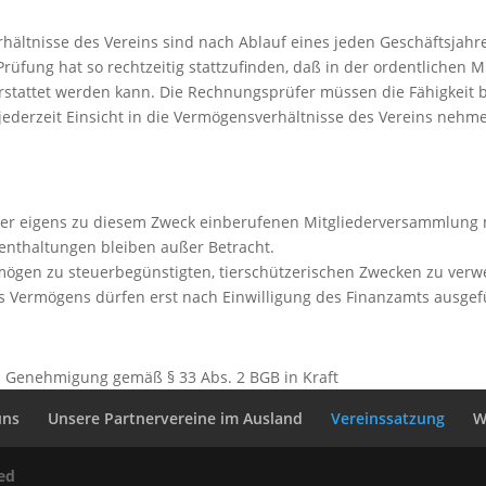
ältnisse des Vereins sind nach Ablauf eines jeden Geschäftsjahr
üfung hat so rechtzeitig stattzufinden, daß in der ordentlichen 
erstattet werden kann. Die Rechnungsprüfer müssen die Fähigkeit
derzeit Einsicht in die Vermögensverhältnisse des Vereins nehme
einer eigens zu diesem Zweck einberufenen Mitgliederversammlung
nthaltungen bleiben außer Betracht.
ermögen zu steuerbegünstigten, tierschützerischen Zwecken zu ver
s Vermögens dürfen erst nach Einwilligung des Finanzamts ausgef
en Genehmigung gemäß § 33 Abs. 2 BGB in Kraft
uns
Unsere Partnervereine im Ausland
Vereinssatzung
W
ved