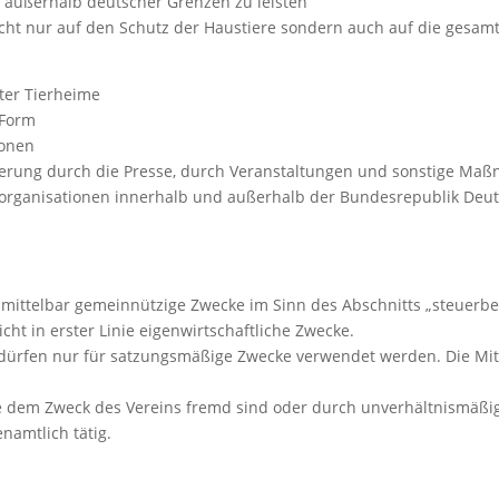
 außerhalb deutscher Grenzen zu leisten
 nicht nur auf den Schutz der Haustiere sondern auch auf die gesam
ter Tierheime
 Form
ionen
lkerung durch die Presse, durch Veranstaltungen und sonstige M
organisationen innerhalb und außerhalb der Bundesrepublik Deut
 unmittelbar gemeinnützige Zwecke im Sinn des Abschnitts „steue
 nicht in erster Linie eigenwirtschaftliche Zwecke.
e dürfen nur für satzungsmäßige Zwecke verwendet werden. Die Mi
die dem Zweck des Vereins fremd sind oder durch unverhältnismäß
namtlich tätig.