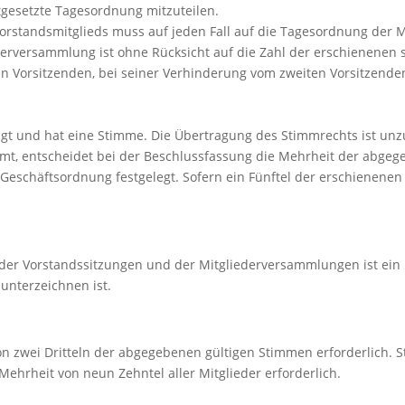
stgesetzte Tagesordnung mitzuteilen.
Vorstandsmitglieds muss auf jeden Fall auf die Tagesordnung der
rversammlung ist ohne Rücksicht auf die Zahl der erschienenen s
 Vorsitzenden, bei seiner Verhinderung vom zweiten Vorsitzenden ge
tigt und hat eine Stimme. Die Übertragung des Stimmrechts ist unz
mmt, entscheidet bei der Beschlussfassung die Mehrheit der abge
eschäftsordnung festgelegt. Sofern ein Fünftel der erschienenen Mi
der Vorstandssitzungen und der Mitgliederversammlungen ist ein
unterzeichnen ist.
on zwei Dritteln der abgegebenen gültigen Stimmen erforderlich. 
Mehrheit von neun Zehntel aller Mitglieder erforderlich.